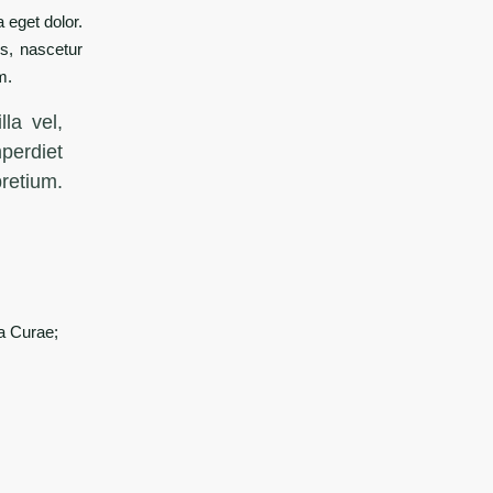
 eget dolor.
s, nascetur
m.
la vel,
mperdiet
pretium.
ia Curae;