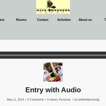
me
Rooms
Contact
Activities
About us
Entry with Audio
/
/
/
May 11, 2014
0 Comments
in
News
,
Personal
by
wildtrekkerslodg