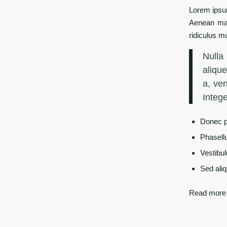
Lorem ipsum
Aenean mas
ridiculus m
Nulla
alique
a, ven
Intege
Donec p
Phasell
Vestibul
Sed aliq
Read more