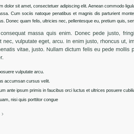
 dolor sit amet, consectetuer adipiscing elit. Aenean commodo ligula
sa. Cum sociis natoque penatibus et magnis dis parturient monte
us. Donec quam felis, ultricies nec, pellentesque eu, pretium quis, se
 consequat massa quis enim. Donec pede justo, fringil
t nec, vulputate eget, arcu. In enim justo, rhoncus ut, i
enatis vitae, justo. Nullam dictum felis eu pede mollis 
r.
osuere vulputate arcu.
us accumsan cursus velit.
um ante ipsum primis in faucibus orci luctus et ultrices posuere cubil
uam, nisi quis porttitor congue